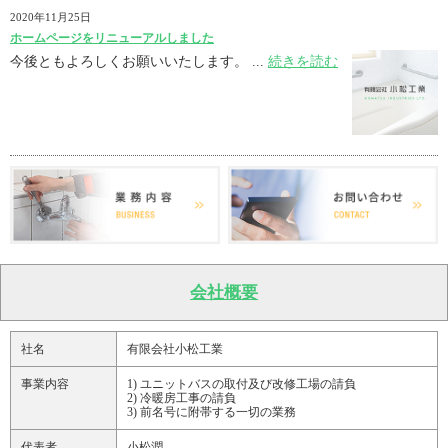
2020年11月25日
ホームページをリニューアルしました
今後ともよろしくお願いいたします。 ...
続きを読む
会社概要
社名
有限会社小松工業
事業内容
1) ユニットバスの取付及び改修工場の請負
2) 冷暖房工事の請負
3) 前名号に附帯する一切の業務
代表者
小松潤